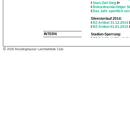
I
Start-Ziel-Sieg
I>
I
Rekordverdächtiger Si
I
Das Jahr sportlich ve
Silvesterlauf 2014:
I
RZ-Artikel 31.12.2014
I
RZ-Artikel 01.01.2015
INTERN
Stadion-Sperrung:
I
WAZ-Artikel: Wir sind 
I
RZ-Artikel: Wir sind w
I
Jahreshauptversamml
©
2026 Recklinghäuser Leichtathletik Club
I
Training auf Wanderw
Stadionsperrung:
I
Blindgängersuche
I>
DJM 2013, Rostock:
I
RZ-Artikel vom 28.07.
I
RZ-Artikel vom 27.07.
Kids-Cup 2013:
I
RZ-Artikel vom 18.07.
Kreismehrkampf 2013:
I
RZ-Artikel vom 08.07.
I
RZ-Artikel vom 08.07.
Kreisstaffel 2013:
I
RZ-Artikel vom 21.06.
Kreiseinzel 2013:
I
RZ-Artikel vom 10.06.