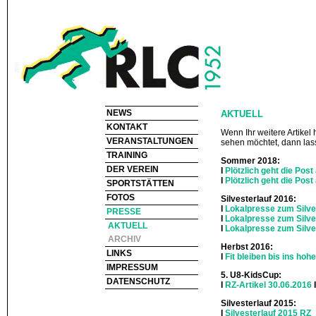
NEWS
AKTUELL
KONTAKT
Wenn Ihr weitere Artikel 
VERANSTALTUNGEN
sehen möchtet, dann las
TRAINING
Sommer 2018:
DER VEREIN
I
Plötzlich geht die Post
I
Plötzlich geht die Post
SPORTSTÄTTEN
FOTOS
Silvesterlauf 2016:
I
Lokalpresse zum Silve
PRESSE
I
Lokalpresse zum Silve
AKTUELL
I
Lokalpresse zum Silve
ARCHIV
Herbst 2016:
LINKS
I
Fit bleiben bis ins hohe
IMPRESSUM
5. U8-KidsCup:
DATENSCHUTZ
I
RZ-Artikel 30.06.2016
Silvesterlauf 2015:
I
Silvesterlauf 2015 RZ