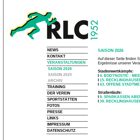
NEWS
SAISON 2026
KONTAKT
Auf dieser Seite finden
VERANSTALTUNGEN
Ergebnisse unserer Veran
SAISON 2026
Stadionwettkämpfe:
SAISON 2025
I
4. BODYNOSTIC - MEET
I
15. RECKLINGHÄUSER 
ARCHIV
I
43. OFFENE STADTME
TRAINING
Straßenläufe:
DER VEREIN
I
9. SPARKASSEN ABEN
SPORTSTÄTTEN
I
39. RECKLINGHÄUSE
FOTOS
PRESSE
LINKS
IMPRESSUM
DATENSCHUTZ