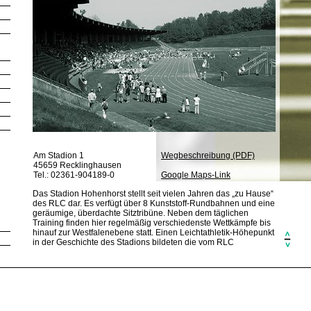
Am Stadion 1
Wegbeschreibung (PDF)
45659 Recklinghausen
Tel.: 02361-904189-0
Google Maps-Link
Das Stadion Hohenhorst stellt seit vielen Jahren das „zu Hause“
des RLC dar. Es verfügt über 8 Kunststoff-Rundbahnen und eine
geräumige, überdachte Sitztribüne. Neben dem täglichen
Training finden hier regelmäßig verschiedenste Wettkämpfe bis
hinauf zur Westfalenebene statt. Einen Leichtathletik-Höhepunkt
in der Geschichte des Stadions bildeten die vom RLC
ausgerichteten Deutschen Juniorenmeisterschaften im Sommer
2008.
SPORTANLAGEN:
8 Kunststoff-Laufbahnen
Naturrasen-Spielfläche (105 x 69 m)