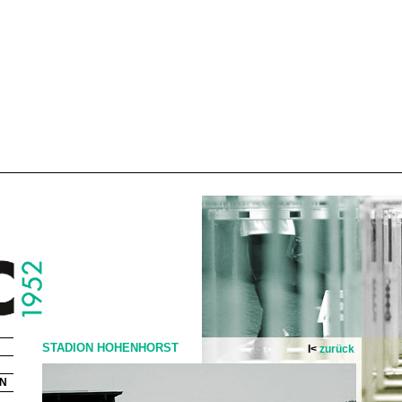
STADION HOHENHORST
I<
zurück
N