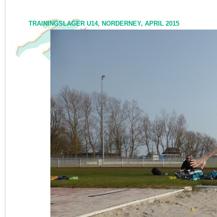
TRAININGSLAGER U14, NORDERNEY, APRIL 2015
NEWS
I<
zurück
KONTAKT
VERANSTALTUNGEN
TRAINING
DER VEREIN
SPORTSTÄTTEN
FOTOS
AKTUELL
ARCHIV
PRESSE
LINKS
IMPRESSUM
DATENSCHUTZ