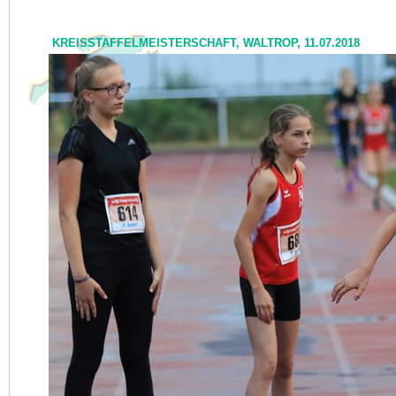
KREISSTAFFELMEISTERSCHAFT, WALTROP, 11.07.2018
NEWS
I<
zurück
KONTAKT
VERANSTALTUNGEN
TRAINING
DER VEREIN
SPORTSTÄTTEN
FOTOS
AKTUELL
ARCHIV
PRESSE
LINKS
IMPRESSUM
DATENSCHUTZ