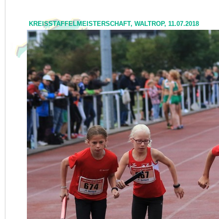
KREISSTAFFELMEISTERSCHAFT, WALTROP, 11.07.2018
NEWS
I<
zurück
KONTAKT
VERANSTALTUNGEN
TRAINING
DER VEREIN
SPORTSTÄTTEN
FOTOS
AKTUELL
ARCHIV
PRESSE
LINKS
IMPRESSUM
DATENSCHUTZ