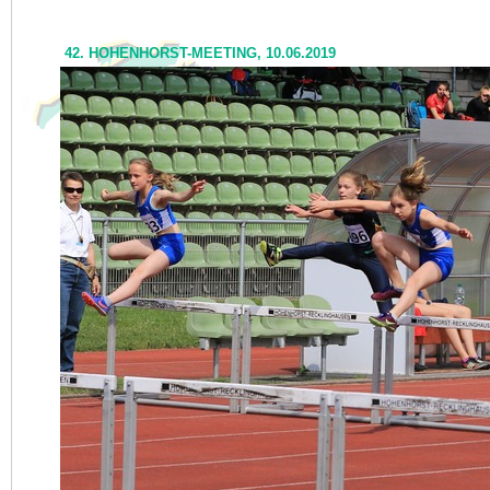
42. HOHENHORST-MEETING, 10.06.2019
NEWS
I<
zurück
KONTAKT
VERANSTALTUNGEN
TRAINING
DER VEREIN
SPORTSTÄTTEN
FOTOS
AKTUELL
ARCHIV
PRESSE
LINKS
IMPRESSUM
DATENSCHUTZ