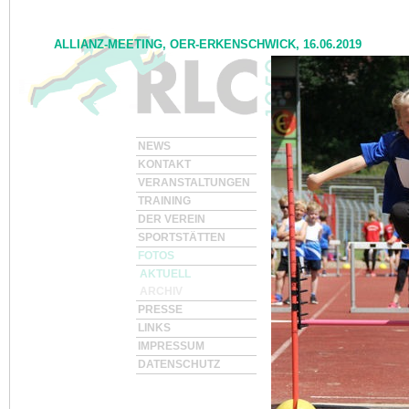
ALLIANZ-MEETING, OER-ERKENSCHWICK, 16.06.2019
NEWS
I<
zurück
KONTAKT
VERANSTALTUNGEN
TRAINING
DER VEREIN
SPORTSTÄTTEN
FOTOS
AKTUELL
ARCHIV
PRESSE
LINKS
IMPRESSUM
DATENSCHUTZ