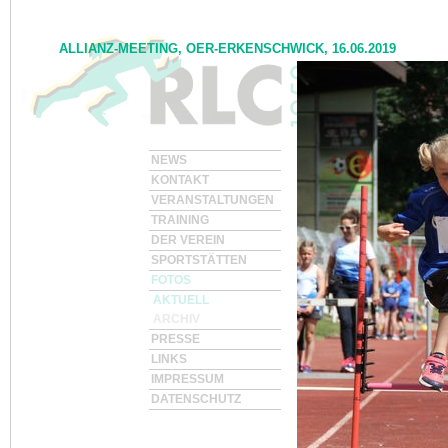
ALLIANZ-MEETING, OER-ERKENSCHWICK, 16.06.2019
NEWS
I<
zurück
KONTAKT
VERANSTALTUNGEN
TRAINING
DER VEREIN
SPORTSTÄTTEN
FOTOS
AKTUELL
ARCHIV
PRESSE
LINKS
IMPRESSUM
DATENSCHUTZ