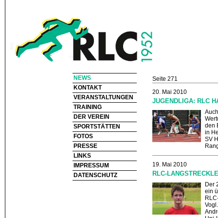
NEWS
Seite 271
KONTAKT
20. Mai 2010
VERANSTALTUNGEN
JUGENDLIGA: RLC H
TRAINING
Auch
DER VEREIN
Wert
den 
SPORTSTÄTTEN
in He
FOTOS
SV H
PRESSE
Rang
LINKS
19. Mai 2010
IMPRESSUM
RLC-LANGSTRECKL
DATENSCHUTZ
Der 
ein ü
RLC-
Vogl
Andr