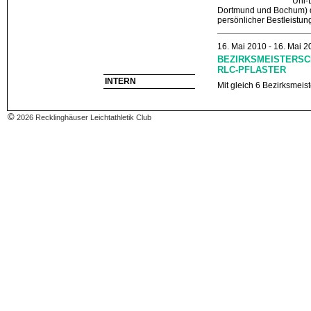
Uni-
Dortmund und Bochum) d
persönlicher Bestleistung
16. Mai 2010 - 16. Mai 
BEZIRKSMEISTERSCH
RLC-PFLASTER
INTERN
Mit gleich 6 Bezirksmeis
Treppchen setzten die 14
des RLC am heutigen So
in Herne ein Ausrufezeic
©
2026 Recklinghäuser Leichtathletik Club