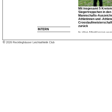
Mit insgesamt 5 Kreisme
Siegertreppchen in den
Mannschafts-Auszeichn
Athletinnen und -Athlet
Crosslaufmeisterschaf
zurück
INTERN
In allen Alterklassen wu
Regen, Wind und Kälte ze
Winter über trainiert hatt
©
2026 Recklinghäuser Leichtathletik Club
Sabine Kruse, W40, Her
Engbert, W15, Martin Har
Schülermannschaft mit 
Thore Neumann heißen d
Erfolgreich und mit Plät
wurden außerdem in den
Sarah Kotnik, Christian
Faltermann, Adrian Barto
Langkau, Julia Kotte, Ce
sowie Rüdiger Kruse.
und in den Mannschafts
Schülerinnen D: Platz
Franziska Koch
Schüler D: Platz 2 dur
Cherno Diallo
Schülerinnen C: Platz