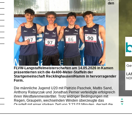
den
FLVW-Langstaffelmeisterschaften am 14.05.2026 in Kamen
präsentierten sich die 4x400-Meter-Staffeln der
Startgemeinschaft Recklinghausen/Hamm in hervorragender
Form.
Die männliche Jugend U20 mit Patrizio Paschek, Mattis Sand,
Anthony Ratayczak und Jonathan Perner verteidigte erfolgreich
ihren Westfalenmeistertitel. Trotz widriger Bedingungen mit
Regen, Graupeln, wechselnden Winden überzeugte das
Quartett mit einer starken Zeit von 3:23,03 Minuten, derzeit die
schnellste gelaufene 4x400m-Zeit der MJU20 in Deutschland.
Gleichzeitig sicherten sich die
Nachwuchsathleten damit auch die Qualifikation für die
Deutschen Meisterschaften.
Ebenfalls überzeugen konnte die weibliche Staffel mit Tessa