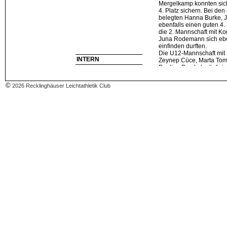
Mergelkamp konnten sich
4. Platz sichern. Bei d
belegten Hanna Burke,
ebenfalls einen guten 4.
die 2. Mannschaft mit Ko
Juna Rodemann sich ebe
einfinden durften.
Die U12-Mannschaft mit S
INTERN
Zeynep Cüce, Marta Tom
Pauline Preckel erlief si
Wechsel einen tollen 3. 
Altersgruppe belegten Pa
©
2026 Recklinghäuser Leichtathletik Club
Schlussläufer Cedric Gal
Platz unter 14 gemeldet
Marta Tomczak und Emilia
in 10:21,41min Urkunde
Ebenfalls der Bronzerang
WJU14 heraus: Lia Hoffm
und Fiene Bölkow kamen
gut zurecht und liefen in 
Herzlichen Glückwunsch 
Sportler sowie deren Tra
Foto: 3x1000m-Staffel_MJ
Preckel, Mats Banaszsa
Weitere Fotos auf PDF s
Download: Fotos_Kreisst