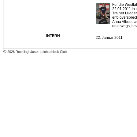
Für die Westf
22.01.2011 in d
Trainer Ludger
erfolgverspre
Anna Albers, a
unterwegs, bew
INTERN
22. Januar 2011
AKTION EICHHöRNCH
BESTLEISTUNGEN 
©
2026 Recklinghäuser Leichtathletik Club
Für die A-Sch
sollte das Hal
Dortmunder He
Standortbesti
erste Mal in i
entsprechend a
►