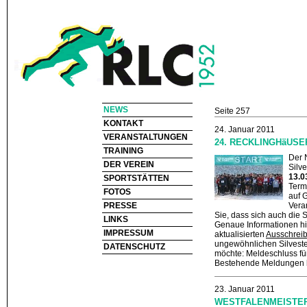
NEWS
Seite 257
KONTAKT
24. Januar 2011
VERANSTALTUNGEN
24. RECKLINGHäUSER
TRAINING
Der 
DER VEREIN
Silve
13.0
SPORTSTÄTTEN
Term
FOTOS
auf 
PRESSE
Veran
Sie, dass sich auch die 
LINKS
Genaue Informationen hi
IMPRESSUM
aktualisierten
Ausschrei
ungewöhnlichen Silveste
DATENSCHUTZ
möchte: Meldeschluss f
Bestehende Meldungen be
23. Januar 2011
WESTFALENMEISTER